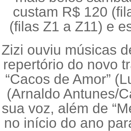
custam R$ 120 (fil
(filas Z1 a Z11) e e
Zizi ouviu músicas d
repertório do novo t
“Cacos de Amor” (L
(Arnaldo Antunes/C
sua voz, além de “M
no início do ano p