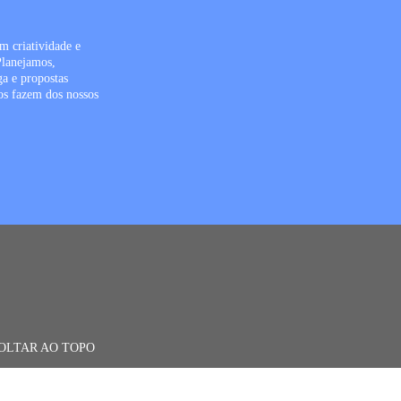
m criatividade e
Planejamos,
ga e propostas
os fazem dos nossos
OLTAR AO TOPO