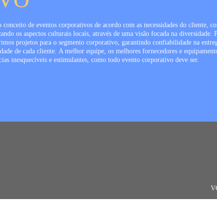
IVO
conceito de eventos corporativos de acordo com as necessidades do cliente, co
zando os aspectos culturais locais, através de uma visão focada na diversidade
. 
imos projetos para o segmento corporativo, garantindo confiabilidade na entre
idade de cada cliente.
A melhor equipe, os melhores fornecedores e equipament
cias inesquecíveis e estimulantes, como todo evento corporativo deve ser.
A
–
R
V