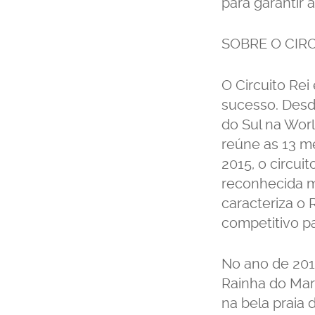
para garantir 
SOBRE O CIRC
O Circuito Re
sucesso. Desd
do Sul na Wor
reúne as 13 m
2015, o circui
reconhecida m
caracteriza o
competitivo pa
No ano de 2015
Rainha do Mar
na bela praia 