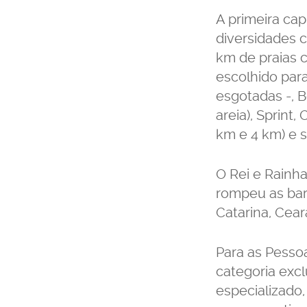
A primeira cap
diversidades cu
km de praias c
escolhido par
esgotadas -, B
areia), Sprint
km e 4 km) e s
O Rei e Rainh
rompeu as bar
Catarina, Cear
Para as Pessoa
categoria exc
especializado