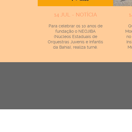
14 JUL - NOTÍCIA
1
Para celebrar os 10 anos de
Q
fundação o NEOJIBA
Mod
(Núcleos Estaduais de
no
Orquestras Juvenis e Infantis
In
da Bahia), realiza turnê.
Mu