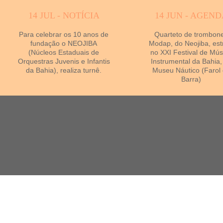
14 JUL - NOTÍCIA
14 JUN - AGEND
Para celebrar os 10 anos de
Quarteto de trombon
fundação o NEOJIBA
Modap, do Neojiba, est
(Núcleos Estaduais de
no XXI Festival de Mús
Orquestras Juvenis e Infantis
Instrumental da Bahia,
da Bahia), realiza turnê.
Museu Náutico (Farol
Barra)