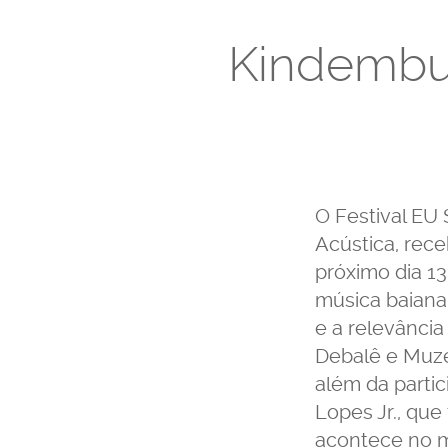
Kindembu:
O Festival EU
Acústica, rec
próximo dia 13
música baiana 
e a relevância
Debalê e Muze
além da partic
Lopes Jr., que
acontece no m