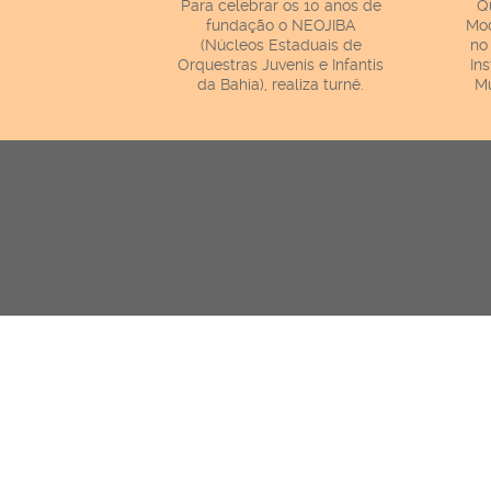
Para celebrar os 10 anos de
Q
fundação o NEOJIBA
Mod
(Núcleos Estaduais de
no
Orquestras Juvenis e Infantis
In
da Bahia), realiza turnê.
Mu