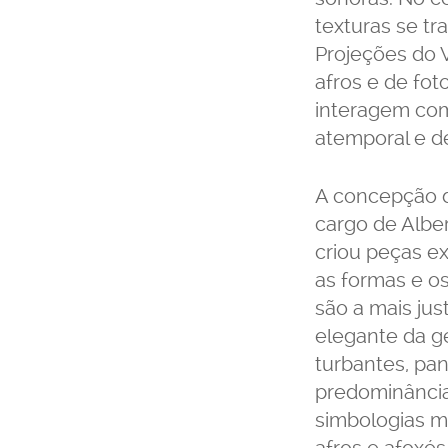
texturas se 
Projeções do V
afros e de fo
interagem com
atemporal e de
A concepção do
cargo de Albert
criou peças e
as formas e os
são a mais ju
elegante da ge
turbantes, pan
predominância
simbologias m