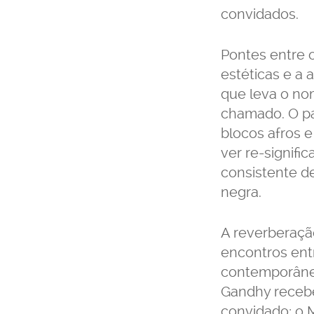
convidados.
Pontes entre o
estéticas e a 
que leva o n
chamado
.
O p
blocos afros 
ver re-signifi
consistente de
negra.
A reverberação
encontros ent
contemporân
Gandhy recebe
convidado; o M