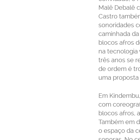
Malê Debalê c
Castro também
sonoridades co
caminhada da a
blocos afros 
na tecnologia
três anos se r
de ordem é tr
uma proposta 
Em
Kindembu
com coreograf
blocos afros,
Também em diá
o espaço da c
sonoras. No c