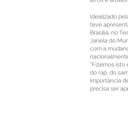
afros e afoxés
Idealizado pe
teve apresent
Brasília, no T
Janela do Mun
com a mudança 
nacionalmente
“Fizemos isto 
do rap, do sam
importância de
precisa ser ap