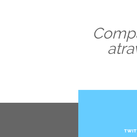
Compar
atra
TWIT