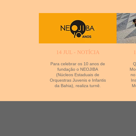
14 JUL - NOTÍCIA
Para celebrar os 10 anos de
Q
fundação o NEOJIBA
Mod
(Núcleos Estaduais de
no
Orquestras Juvenis e Infantis
In
da Bahia), realiza turnê.
Mu