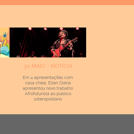
30 MAIO - NOTÍCIA
Em 4 apresentações com
casa cheia, Ellen Oléria
apresentou novo trabalho
Afrofuturista ao público
soteropolitano