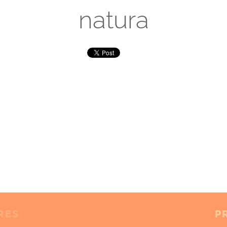
natura
RES
P