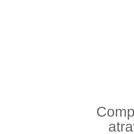
Compa
atra