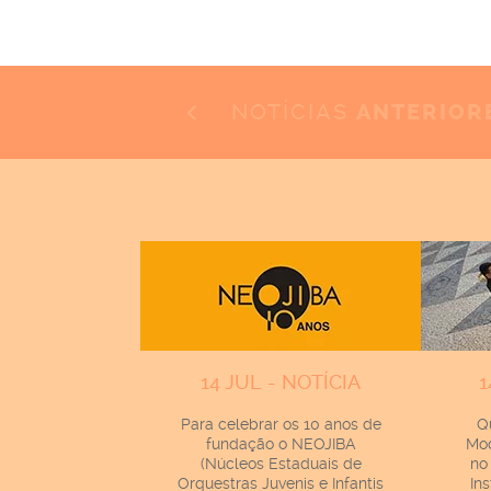
NOTÍCIAS
ANTERIOR
14 JUL - NOTÍCIA
1
Para celebrar os 10 anos de
Q
fundação o NEOJIBA
Mod
(Núcleos Estaduais de
no
Orquestras Juvenis e Infantis
In