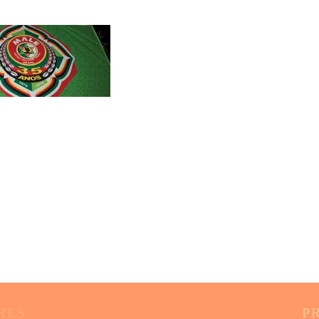
RES
P