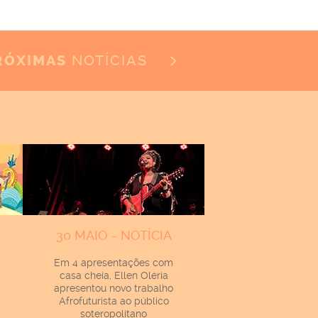
NOTÍCIAS
RÓXIMAS
30 MAIO - NOTÍCIA
Em 4 apresentações com
casa cheia, Ellen Oléria
apresentou novo trabalho
Afrofuturista ao público
soteropolitano