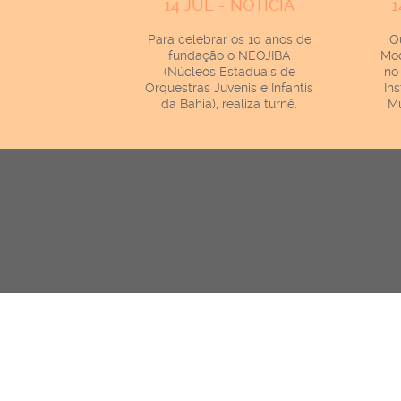
14 JUL - NOTÍCIA
1
Para celebrar os 10 anos de
Q
fundação o NEOJIBA
Mod
(Núcleos Estaduais de
no
Orquestras Juvenis e Infantis
In
da Bahia), realiza turnê.
Mu