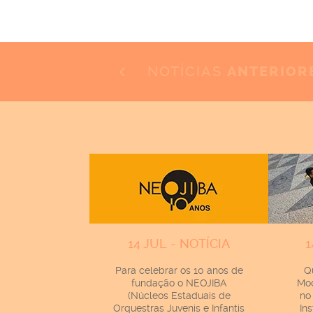
NOTÍCIAS
ANTERIOR
14 JUL - NOTÍCIA
1
Para celebrar os 10 anos de
Q
fundação o NEOJIBA
Mod
(Núcleos Estaduais de
no
Orquestras Juvenis e Infantis
In