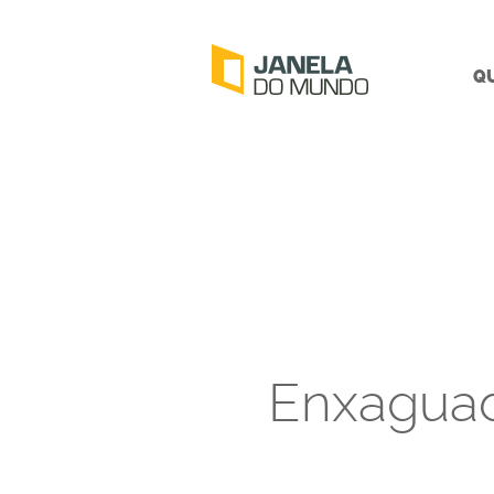
Q
Enxaguad