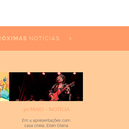
NOTÍCIAS
RÓXIMAS
30 MAIO - NOTÍCIA
Em 4 apresentações com
casa cheia, Ellen Oléria