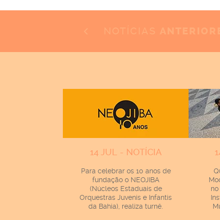
NOTÍCIAS
ANTERIOR
14 JUL - NOTÍCIA
1
Para celebrar os 10 anos de
Q
fundação o NEOJIBA
Mod
(Núcleos Estaduais de
no
Orquestras Juvenis e Infantis
In
da Bahia), realiza turnê.
Mu