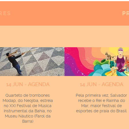
RES
P
14 JUN - AGENDA
14 JUN - AGENDA
Quarteto de trombones
Pela primeira vez, Salvador
Modap, do Neojiba, estreia
recebe o Rei e Rainha do
no XXI Festival de Música
Mar, maior festival de
Instrumental da Bahia, no
esportes de praia do Brasil
Museu Náutico (Farol da
Barra)