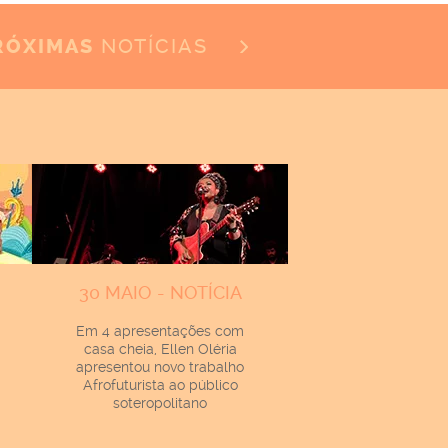
NOTÍCIAS
RÓXIMAS
30 MAIO - NOTÍCIA
Em 4 apresentações com
casa cheia, Ellen Oléria
apresentou novo trabalho
Afrofuturista ao público
soteropolitano