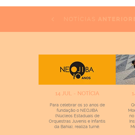
NOTÍCIAS
ANTERIOR
14 JUL - NOTÍCIA
1
Para celebrar os 10 anos de
Q
fundação o NEOJIBA
Mod
(Núcleos Estaduais de
no
Orquestras Juvenis e Infantis
In
da Bahia), realiza turnê.
Mu