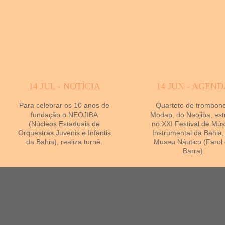
14 JUL - NOTÍCIA
14 JUN - AGEND
Para celebrar os 10 anos de
Quarteto de trombon
fundação o NEOJIBA
Modap, do Neojiba, est
(Núcleos Estaduais de
no XXI Festival de Mús
Orquestras Juvenis e Infantis
Instrumental da Bahia,
da Bahia), realiza turnê.
Museu Náutico (Farol
Barra)