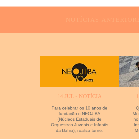
NOTÍCIAS
ANTERIOR
14 JUL - NOTÍCIA
Para celebrar os 10 anos de
Q
fundação o NEOJIBA
Mod
(Núcleos Estaduais de
no
Orquestras Juvenis e Infantis
In
da Bahia), realiza turnê.
Mu