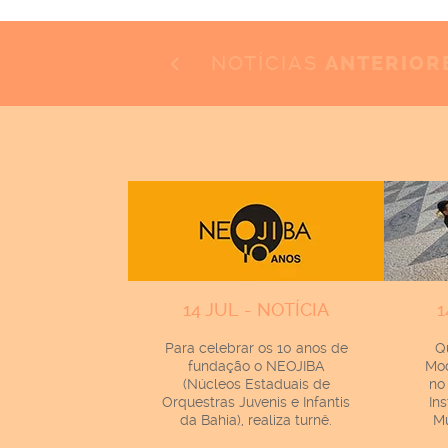
NOTÍCIAS
ANTERIOR
14 JUL - NOTÍCIA
1
Para celebrar os 10 anos de
Q
fundação o NEOJIBA
Mod
(Núcleos Estaduais de
no
Orquestras Juvenis e Infantis
In
da Bahia), realiza turnê.
Mu