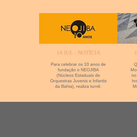
14 JUL - NOTÍCIA
Para celebrar os 10 anos de
Q
fundação o NEOJIBA
Mod
(Núcleos Estaduais de
no
Orquestras Juvenis e Infantis
In
da Bahia), realiza turnê.
Mu