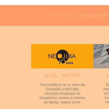
NOTÍCIAS
ANTERIOR
14 JUL - NOTÍCIA
1
Para celebrar os 10 anos de
Q
fundação o NEOJIBA
Mod
(Núcleos Estaduais de
no
Orquestras Juvenis e Infantis
In
da Bahia), realiza turnê.
Mu