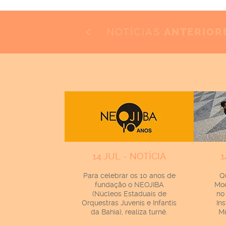
NOTÍCIAS
ANTERIOR
14 JUL - NOTÍCIA
1
Para celebrar os 10 anos de
Q
fundação o NEOJIBA
Mod
(Núcleos Estaduais de
no
Orquestras Juvenis e Infantis
In
da Bahia), realiza turnê.
Mu