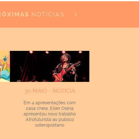
NOTÍCIAS
RÓXIMAS
30 MAIO - NOTÍCIA
Em 4 apresentações com
casa cheia, Ellen Oléria
apresentou novo trabalho
Afrofuturista ao público
soteropolitano