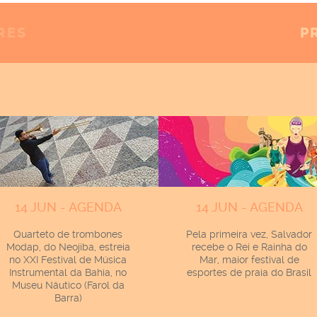
RES
P
14 JUN - AGENDA
14 JUN - AGENDA
Quarteto de trombones
Pela primeira vez, Salvador
Modap, do Neojiba, estreia
recebe o Rei e Rainha do
no XXI Festival de Música
Mar, maior festival de
Instrumental da Bahia, no
esportes de praia do Brasil
Museu Náutico (Farol da
Barra)