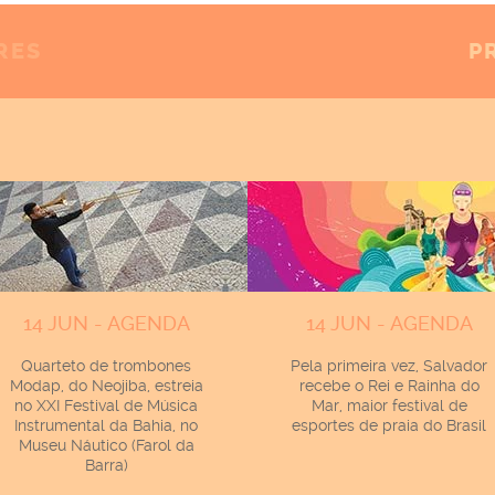
RES
P
14 JUN - AGENDA
14 JUN - AGENDA
Quarteto de trombones
Pela primeira vez, Salvador
Modap, do Neojiba, estreia
recebe o Rei e Rainha do
no XXI Festival de Música
Mar, maior festival de
Instrumental da Bahia, no
esportes de praia do Brasil
Museu Náutico (Farol da
Barra)