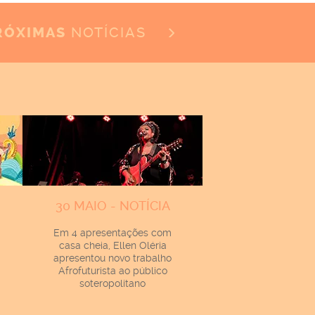
NOTÍCIAS
RÓXIMAS
30 MAIO - NOTÍCIA
Em 4 apresentações com
casa cheia, Ellen Oléria
apresentou novo trabalho
Afrofuturista ao público
soteropolitano