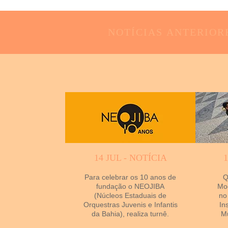
NOTÍCIAS
ANTERIOR
14 JUL - NOTÍCIA
Para celebrar os 10 anos de
Q
fundação o NEOJIBA
Mod
(Núcleos Estaduais de
no
Orquestras Juvenis e Infantis
In
da Bahia), realiza turnê.
Mu