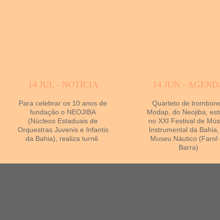
14 JUL - NOTÍCIA
14 JUN - AGEND
Para celebrar os 10 anos de
Quarteto de trombon
fundação o NEOJIBA
Modap, do Neojiba, est
(Núcleos Estaduais de
no XXI Festival de Mús
Orquestras Juvenis e Infantis
Instrumental da Bahia,
da Bahia), realiza turnê.
Museu Náutico (Farol
Barra)