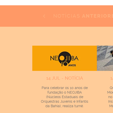
NOTÍCIAS
ANTERIOR
14 JUL - NOTÍCIA
1
Para celebrar os 10 anos de
Q
fundação o NEOJIBA
Mod
(Núcleos Estaduais de
no
Orquestras Juvenis e Infantis
In
da Bahia), realiza turnê.
Mu