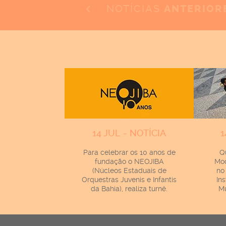
NOTÍCIAS
ANTERIOR
14 JUL - NOTÍCIA
1
Para celebrar os 10 anos de
Q
fundação o NEOJIBA
Mod
(Núcleos Estaduais de
no
Orquestras Juvenis e Infantis
In
da Bahia), realiza turnê.
Mu