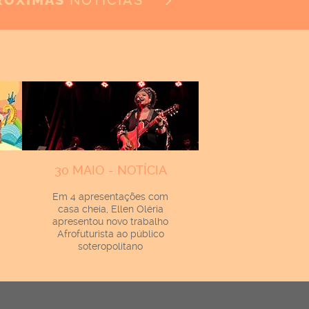
NOTÍCIAS
RÓXIMAS
30 MAIO - NOTÍCIA
Em 4 apresentações com
casa cheia, Ellen Oléria
apresentou novo trabalho
Afrofuturista ao público
soteropolitano