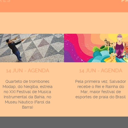
RES
P
14 JUN - AGENDA
14 JUN - AGENDA
Quarteto de trombones
Pela primeira vez, Salvador
Modap, do Neojiba, estreia
recebe o Rei e Rainha do
no XXI Festival de Música
Mar, maior festival de
Instrumental da Bahia, no
esportes de praia do Brasil
Museu Náutico (Farol da
Barra)