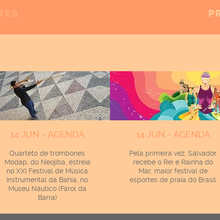
RES
P
14 JUN - AGENDA
14 JUN - AGENDA
Quarteto de trombones
Pela primeira vez, Salvador
Modap, do Neojiba, estreia
recebe o Rei e Rainha do
no XXI Festival de Música
Mar, maior festival de
Instrumental da Bahia, no
esportes de praia do Brasil
Museu Náutico (Farol da
Barra)