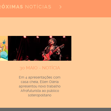
NOTÍCIAS
RÓXIMAS
30 MAIO - NOTÍCIA
Em 4 apresentações com
casa cheia, Ellen Oléria
apresentou novo trabalho
Afrofuturista ao público
soteropolitano